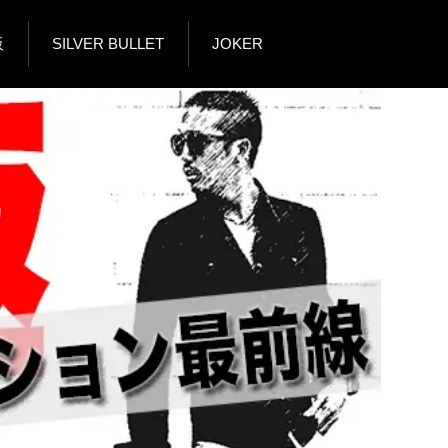
販
SILVER BULLET
JOKER