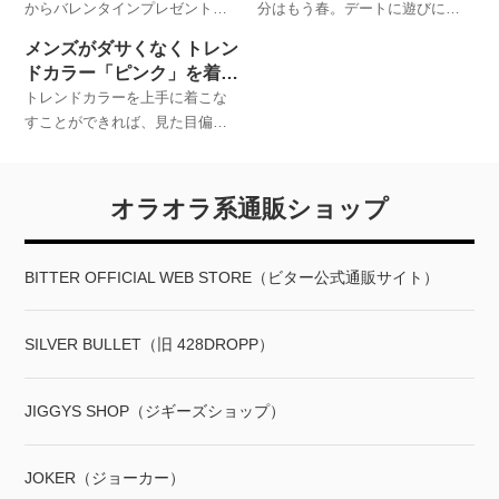
からバレンタインプレゼント用
分はもう春。デートに遊びに
ーをチェックしてみました。
に販売されているメンズアンダ
と、春っぽいモードで服選びが
メンズがダサくなくトレン
ーウェア。そのスタイリッシュ
したくなる季節がやってきまし
ドカラー「ピンク」を着こ
なデザインラインナップに、自
た。今回は、春コーデに使いた
なすコツ
トレンドカラーを上手に着こな
分用に買う男たちが続出中！今
い最新デニムアイテムをご紹介
すことができれば、見た目偏差
年は脱いでもカッコイイ男を目
します。
値は一気にアップ。そこで今回
指せ！
は、メンズでもオシャレにピン
クを着こなすためのコツをご紹
オラオラ系通販ショップ
介します。
BITTER OFFICIAL WEB STORE（ビター公式通販サイト）
SILVER BULLET（旧 428DROPP）
JIGGYS SHOP（ジギーズショップ）
JOKER（ジョーカー）