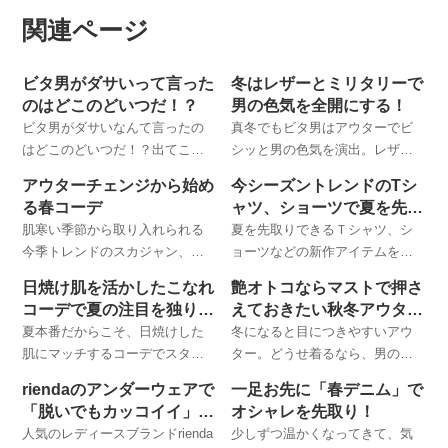
関連ページ
ビタ男がダサいって言った
冬はレザーとミリタリーで
のはどこのどいつだ！？
男の色気を全開にする！
ビタ男がダサいなんて言ったの
真冬でもビタ男はアウターでビ
はどこのどいつだ！？出てこ
シッと男の色気を演出。レザー
い！こちらのページでは、イケ
とミリタリーのチョイスのポイ
アウターチェンジから始め
今シーズントレンドのTシ
てるビタ男がモテまくる理由を
ントをわかりやすくまとめまし
る春コーデ
ャツ、ショーツで夏を先取
わかりやすく説明しています。
た。
り！
肌寒い季節から取り入れられる
夏を先取りできるＴシャツ、シ
今季トレンドのスカジャン、パ
ョーツなどの新作アイテムを注
ーカーを特集しました。
目ポイントとともにご紹介。
日焼け肌を活かしたこなれ
艶オトコならマストで押さ
コーデで夏の注目を独り占
えておきたい秋冬アウター
め
特集
夏本番だからこそ、日焼けした
冬になると目につきやすいアウ
肌にマッチするコーデでスタイ
ター。どうせ着るなら、男の目
リッシュに決めたいもの。
から見ても男の色気と強さが感
riendaのアンダーウェアで
一足お先に「春デニム」で
BITTER掲載アイテムから、この
じられる「艶アフター」で決め
「脱いでもカッコイイ」を
オシャレを先取り！
夏マストで押さえておきたいも
たいもの。今回はBITTER掲載ア
手に入れろ！
人気のレディースブランドrienda
少しずつ温かくなってきて、気
のをピックアップ！
イテムから、新着の注目アウタ