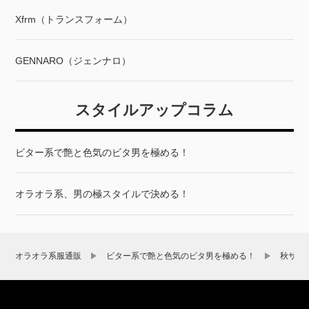
Xfrm（トランスフォーム）
GENNARO（ジェンナロ）
スタイルアップコラム
ビター系で艶と色気のビタ男を極める！
オラオラ系、男の極スタイルで決める！
オラオラ系服通販
ビター系で艶と色気のビタ男を極める！
秋サー